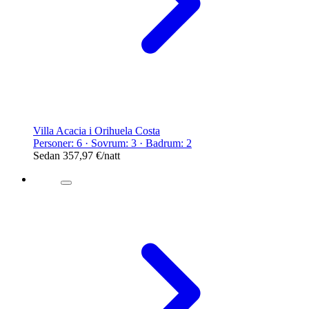
Villa Acacia i Orihuela Costa
Personer: 6 · Sovrum: 3 · Badrum: 2
Sedan
357,97 €
/natt