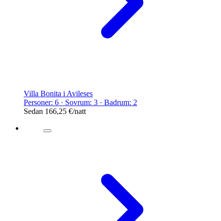
Villa Bonita i Avileses
Personer: 6 · Sovrum: 3 · Badrum: 2
Sedan
166,25 €
/natt