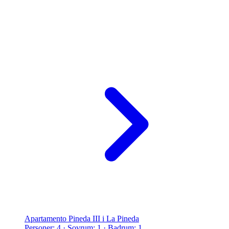
Apartamento Pineda III i La Pineda
Personer: 4 · Sovrum: 1 · Badrum: 1