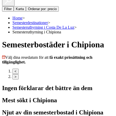
Filter
Karta
Ordenar por: precio
Home
>
Semesterdestinationer
>
Semesteruthyrning i Costa De La Luz
>
Semesteruthyrning i Chipiona
Semesterbostäder i Chipiona
Välj dina resedatum för att
få exakt prissättning och
tillgänglighet.
<
>
Ingen förklarar det bättre än dem
Mest sökt i
Chipiona
Njut av din semesterbostad i
Chipiona