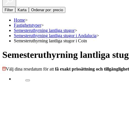
Filter
Karta
Ordenar por: precio
Home
>
Fastighetstyper
>
Semesteruthyrning lantliga stugor
>
Semesteruthyrning lantliga stugor i Andalucia
>
Semesteruthyrning lantliga stugor i Coin
Semesteruthyrning lantliga stug
Välj dina resedatum för att
få exakt prissättning och tillgänglighet