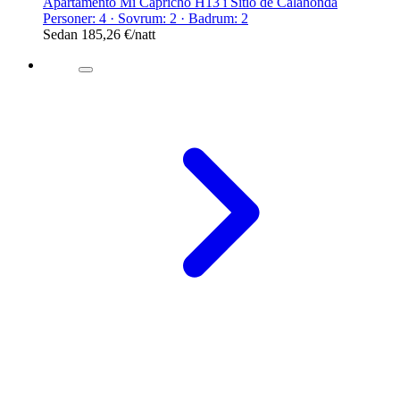
Apartamento Mi Capricho H13 i Sitio de Calahonda
Personer: 4 · Sovrum: 2 · Badrum: 2
Sedan
185,26 €
/natt