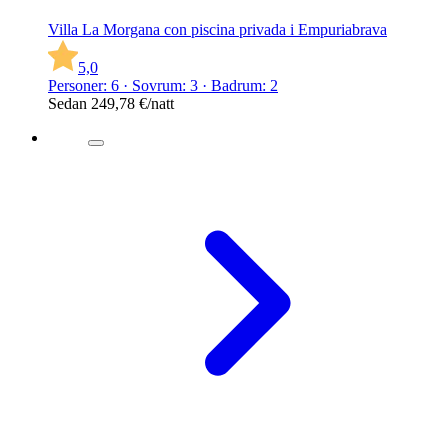
Villa La Morgana con piscina privada i Empuriabrava
5,0
Personer: 6 · Sovrum: 3 · Badrum: 2
Sedan
249,78 €
/natt