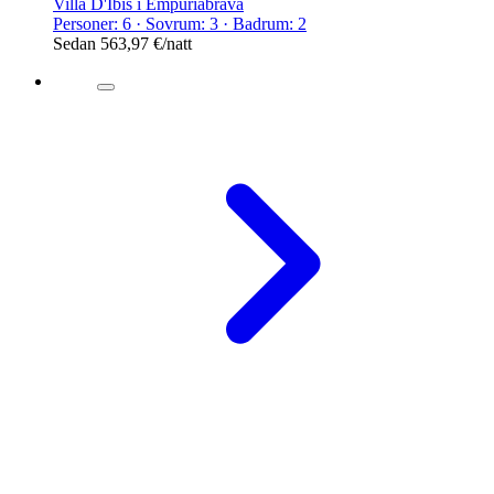
Villa D'Ibis i Empuriabrava
Personer: 6 · Sovrum: 3 · Badrum: 2
Sedan
563,97 €
/natt