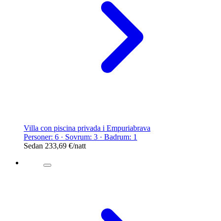
Villa con piscina privada i Empuriabrava
Personer: 6 · Sovrum: 3 · Badrum: 1
Sedan
233,69 €
/natt