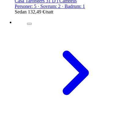
Casa Tarongers 31 D i Cambrils
Personer: 5 · Sovrum: 2 · Badrum: 1
Sedan
132,49 €
/natt