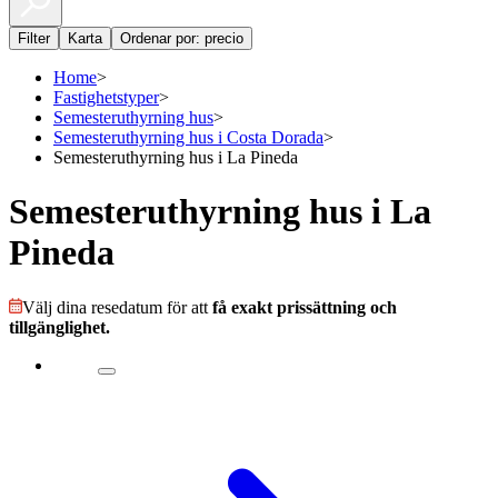
Filter
Karta
Ordenar por: precio
Home
>
Fastighetstyper
>
Semesteruthyrning hus
>
Semesteruthyrning hus i Costa Dorada
>
Semesteruthyrning hus i La Pineda
Semesteruthyrning hus i La
Pineda
Välj dina resedatum för att
få exakt prissättning och
tillgänglighet.