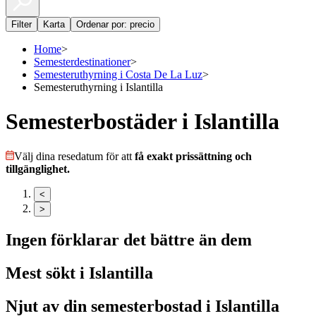
Filter
Karta
Ordenar por: precio
Home
>
Semesterdestinationer
>
Semesteruthyrning i Costa De La Luz
>
Semesteruthyrning i Islantilla
Semesterbostäder i Islantilla
Välj dina resedatum för att
få exakt prissättning och
tillgänglighet.
<
>
Ingen förklarar det bättre än dem
Mest sökt i
Islantilla
Njut av din semesterbostad i
Islantilla