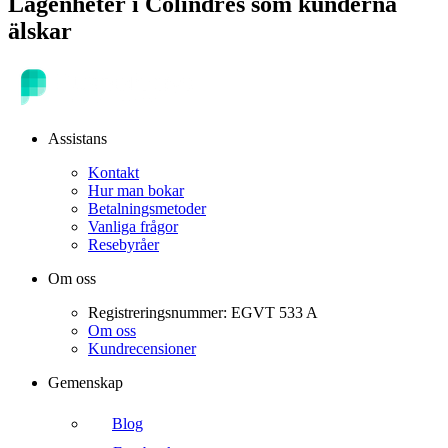
Lägenheter
i
Colindres
som kunderna
älskar
Assistans
Kontakt
Hur man bokar
Betalningsmetoder
Vanliga frågor
Resebyråer
Om oss
Registreringsnummer: EGVT 533 A
Om oss
Kundrecensioner
Gemenskap
Blog