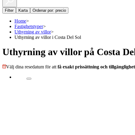
Filter
Karta
Ordenar por: precio
Home
>
Fastighetstyper
>
Uthyrning av villor
>
Uthyrning av villor i Costa Del Sol
Uthyrning av villor på Costa De
Välj dina resedatum för att
få exakt prissättning och tillgänglighet