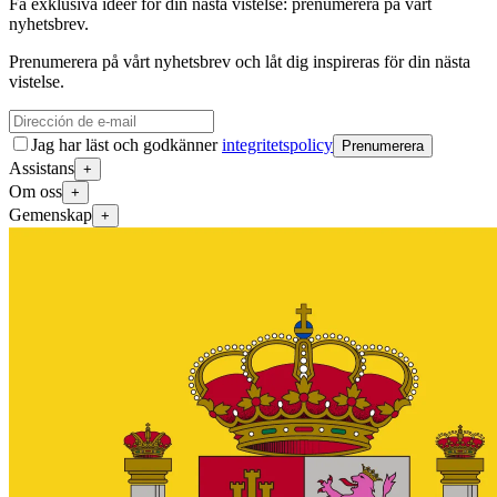
Få exklusiva idéer för din nästa vistelse: prenumerera på vårt
nyhetsbrev.
Prenumerera på vårt nyhetsbrev och låt dig inspireras för din nästa
vistelse.
Jag har läst och godkänner
integritetspolicy
Prenumerera
Assistans
+
Om oss
+
Gemenskap
+