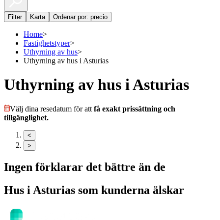
Filter
Karta
Ordenar por: precio
Home
>
Fastighetstyper
>
Uthyrning av hus
>
Uthyrning av hus i Asturias
Uthyrning av hus i Asturias
Välj dina resedatum för att
få exakt prissättning och
tillgänglighet.
<
>
Ingen förklarar det bättre än de
Hus
i
Asturias
som kunderna älskar