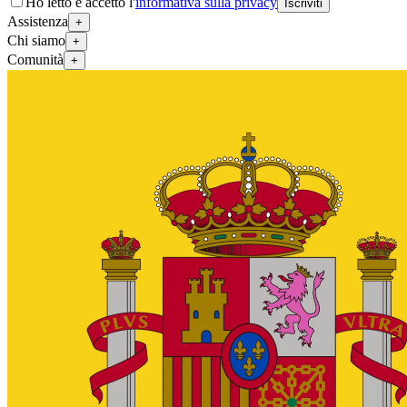
Ho letto e accetto l'
informativa sulla privacy
Iscriviti
Assistenza
+
Chi siamo
+
Comunità
+