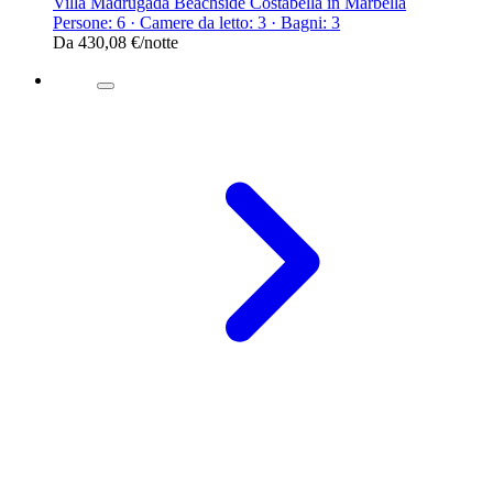
Villa Madrugada Beachside Costabella in Marbella
Persone: 6 · Camere da letto: 3 · Bagni: 3
Da
430,08 €
/notte