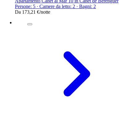
Apartamento Canet al Mar 10 in Canet de Berenguer
Persone: 5 · Camere da letto: 2 · Bagni: 2
Da
173,21 €
/notte