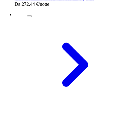
Da
272,44 €
/notte