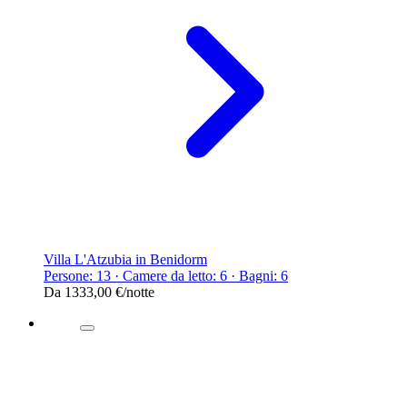
Villa L'Atzubia in Benidorm
Persone: 13 · Camere da letto: 6 · Bagni: 6
Da
1333,00 €
/notte