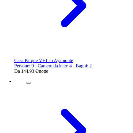
Casa Parque VFT in Ayamonte
Persone: 9 · Camere da letto: 4 · Bagni: 2
Da
144,93 €
/notte