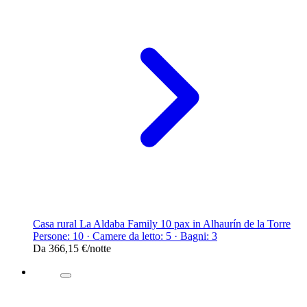
Casa rural La Aldaba Family 10 pax in Alhaurín de la Torre
Persone: 10 · Camere da letto: 5 · Bagni: 3
Da
366,15 €
/notte