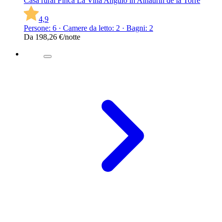
Casa rural Finca La Viña Angulo in Alhaurín de la Torre
4,9
Persone: 6 · Camere da letto: 2 · Bagni: 2
Da
198,26 €
/notte