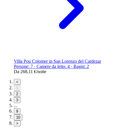
Villa Pou Colomer in San Lorenzo del Cardezar
Persone: 7 · Camere da letto: 4 · Bagni: 2
Da
268,11 €
/notte
<
1
2
3
...
9
10
>