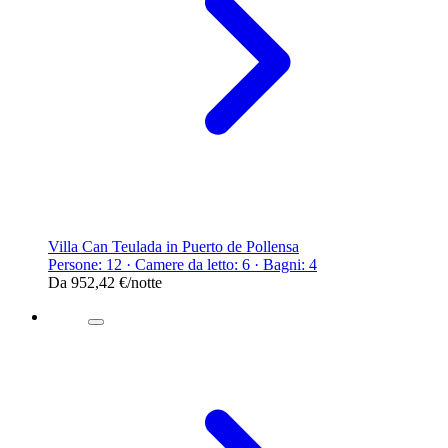
Villa Can Teulada in Puerto de Pollensa
Persone: 12 · Camere da letto: 6 · Bagni: 4
Da
952,42 €
/notte