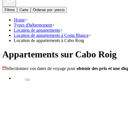
Filtres
Carte
Ordenar por: precio
Home
>
Types d'hébergement
>
Location de appartements
>
Location de appartements à Costa Blanca
>
Location de appartements à Cabo Roig
Appartements sur Cabo Roig
Sélectionnez vos dates de voyage pour
obtenir des prix et une disp