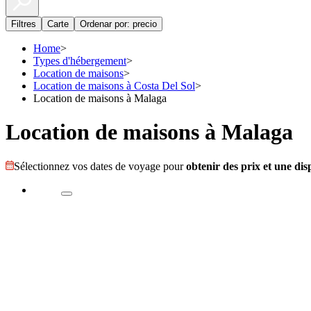
Filtres
Carte
Ordenar por: precio
Home
>
Types d'hébergement
>
Location de maisons
>
Location de maisons à Costa Del Sol
>
Location de maisons à Malaga
Location de maisons à Malaga
Sélectionnez vos dates de voyage pour
obtenir des prix et une disp