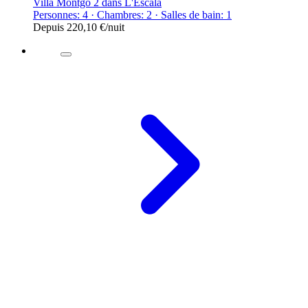
Villa Montgo 2 dans L'Escala
Personnes: 4 · Chambres: 2 · Salles de bain: 1
Depuis
220,10 €
/nuit