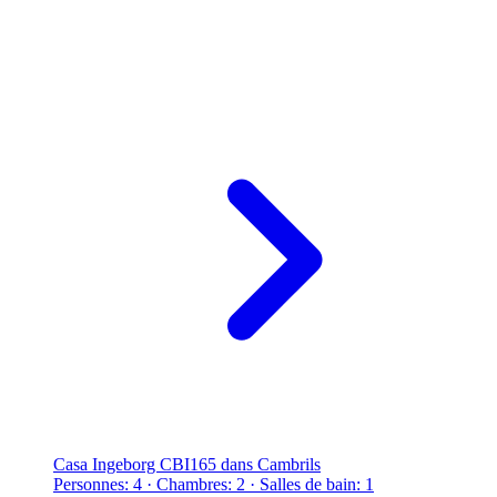
Casa Ingeborg CBI165 dans Cambrils
Personnes: 4 · Chambres: 2 · Salles de bain: 1