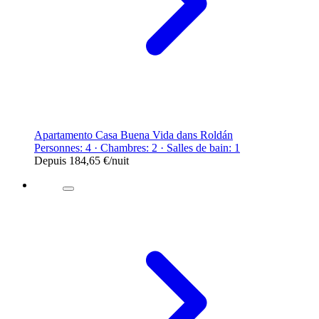
Apartamento Casa Buena Vida dans Roldán
Personnes: 4 · Chambres: 2 · Salles de bain: 1
Depuis
184,65 €
/nuit