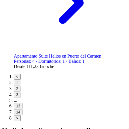
Apartamento Suite Helios en Puerto del Carmen
Personas: 4 · Dormitorios: 1 · Baños: 1
Desde
111,23 €
/noche
<
1
2
3
...
13
14
>