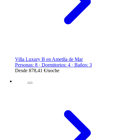
Villa Luxury B en Ametlla de Mar
Personas: 8 · Dormitorios: 4 · Baños: 3
Desde
878,41 €
/noche