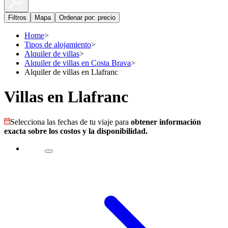
Filtros
Mapa
Ordenar por: precio
Home
>
Tipos de alojamiento
>
Alquiler de villas
>
Alquiler de villas en Costa Brava
>
Alquiler de villas en Llafranc
Villas en Llafranc
Selecciona las fechas de tu viaje para
obtener información
exacta sobre los costos y la disponibilidad.