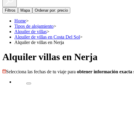
Filtros
Mapa
Ordenar por: precio
Home
>
Tipos de alojamiento
>
Alquiler de villas
>
Alquiler de villas en Costa Del Sol
>
Alquiler de villas en Nerja
Alquiler villas en Nerja
Selecciona las fechas de tu viaje para
obtener información exacta s