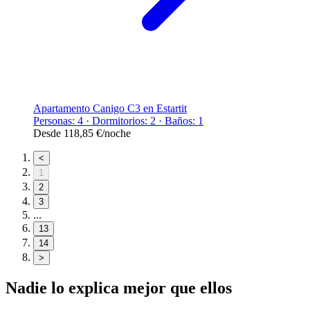
Apartamento Canigo C3 en Estartit
Personas: 4 · Dormitorios: 2 · Baños: 1
Desde
118,85 €
/noche
<
1
2
3
...
13
14
>
Nadie lo explica mejor que ellos