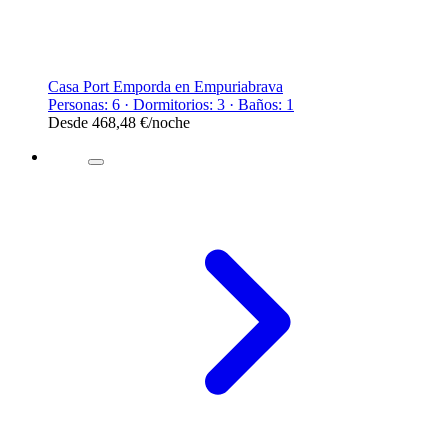
Casa Port Emporda en Empuriabrava
Personas: 6 · Dormitorios: 3 · Baños: 1
Desde
468,48 €
/noche