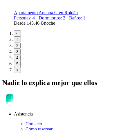
Apartamento Anchoa G en Roldán
Personas: 4 · Dormitorios: 2 · Baños: 1
Desde
145,46 €
/noche
<
1
2
3
4
5
>
Nadie lo explica mejor que ellos
Asistencia
Contacto
Cómo reservar