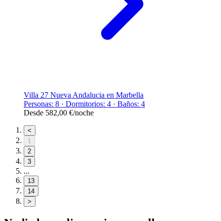
Villa 27 Nueva Andalucia en Marbella
Personas: 8 · Dormitorios: 4 · Baños: 4
Desde
582,00 €
/noche
<
1
2
3
...
13
14
>