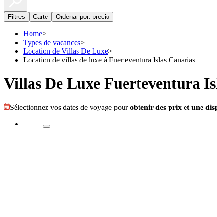
Filtres
Carte
Ordenar por: precio
Home
>
Types de vacances
>
Location de Villas De Luxe
>
Location de villas de luxe à Fuerteventura Islas Canarias
Villas De Luxe Fuerteventura Is
Sélectionnez vos dates de voyage pour
obtenir des prix et une disp