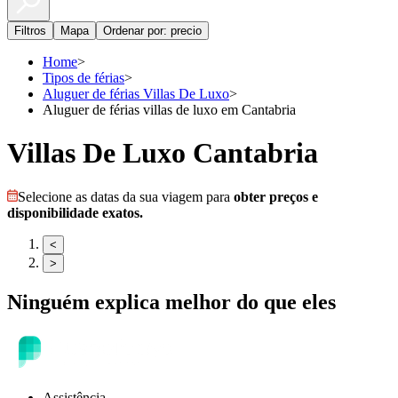
Filtros
Mapa
Ordenar por: precio
Home
>
Tipos de férias
>
Aluguer de férias Villas De Luxo
>
Aluguer de férias villas de luxo em Cantabria
Villas De Luxo Cantabria
Selecione as datas da sua viagem para
obter preços e
disponibilidade exatos.
<
>
Ninguém explica melhor do que eles
Assistência