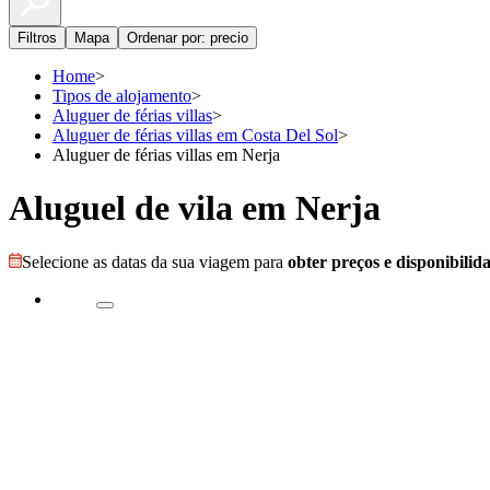
Filtros
Mapa
Ordenar por: precio
Home
>
Tipos de alojamento
>
Aluguer de férias villas
>
Aluguer de férias villas em Costa Del Sol
>
Aluguer de férias villas em Nerja
Aluguel de vila em Nerja
Selecione as datas da sua viagem para
obter preços e disponibilid