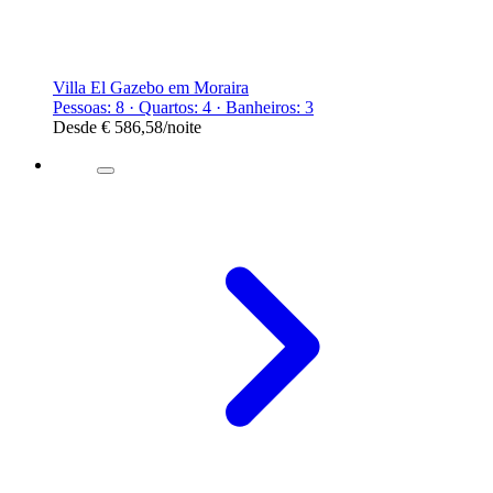
Villa El Gazebo em Moraira
Pessoas: 8 · Quartos: 4 · Banheiros: 3
Desde
€ 586,58
/noite