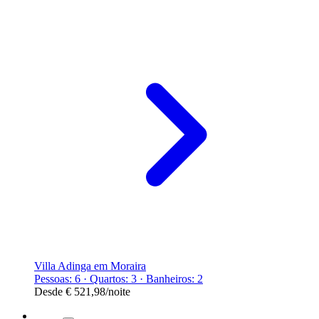
Villa Adinga em Moraira
Pessoas: 6 · Quartos: 3 · Banheiros: 2
Desde
€ 521,98
/noite