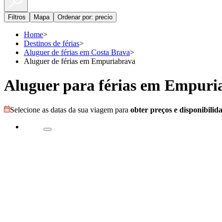
Filtros
Mapa
Ordenar por: precio
Home
>
Destinos de férias
>
Aluguer de férias em Costa Brava
>
Aluguer de férias em Empuriabrava
Aluguer para férias em Empuri
Selecione as datas da sua viagem para
obter preços e disponibilid