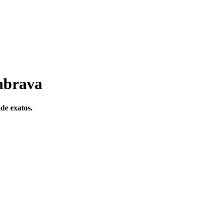
abrava
ade exatos.