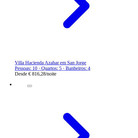
Villa Hacienda Azahar em San Jorge
Pessoas: 10 · Quartos: 5 · Banheiros: 4
Desde
€ 816,28
/noite