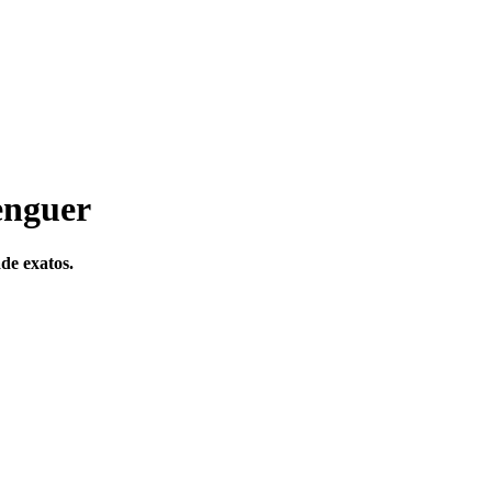
enguer
ade exatos.