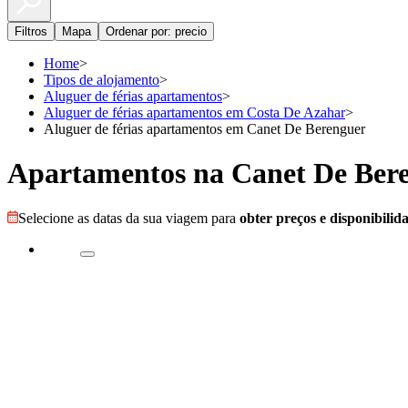
Filtros
Mapa
Ordenar por: precio
Home
>
Tipos de alojamento
>
Aluguer de férias apartamentos
>
Aluguer de férias apartamentos em Costa De Azahar
>
Aluguer de férias apartamentos em Canet De Berenguer
Apartamentos na Canet De Ber
Selecione as datas da sua viagem para
obter preços e disponibilid