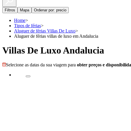
Filtros
Mapa
Ordenar por: precio
Home
>
Tipos de férias
>
Aluguer de férias Villas De Luxo
>
Aluguer de férias villas de luxo em Andalucia
Villas De Luxo Andalucia
Selecione as datas da sua viagem para
obter preços e disponibilid