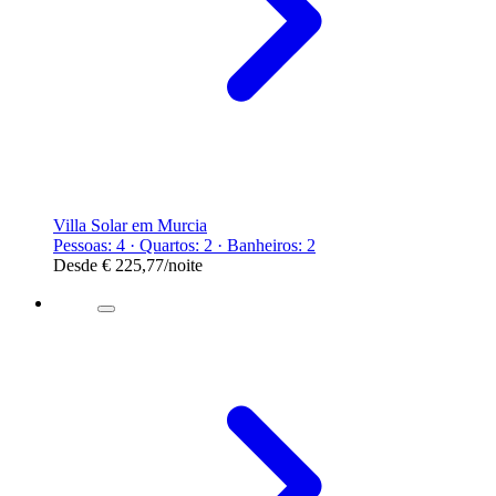
Villa Solar em Murcia
Pessoas: 4 · Quartos: 2 · Banheiros: 2
Desde
€ 225,77
/noite