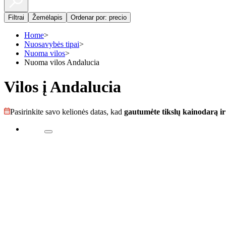
Filtrai
Žemėlapis
Ordenar por: precio
Home
>
Nuosavybės tipai
>
Nuoma vilos
>
Nuoma vilos Andalucia
Vilos į Andalucia
Pasirinkite savo kelionės datas, kad
gautumėte tikslų kainodarą i