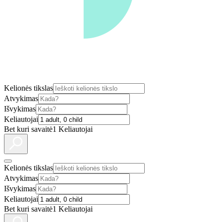
Kelionės tikslas
Atvykimas
Išvykimas
Keliautojai
Bet kuri savaitė
1 Keliautojai
Kelionės tikslas
Atvykimas
Išvykimas
Keliautojai
Bet kuri savaitė
1 Keliautojai