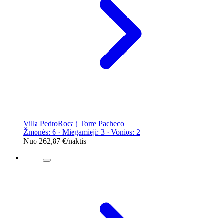
Villa PedroRoca į Torre Pacheco
Žmonės: 6 · Miegamieji: 3 · Vonios: 2
Nuo
262,87 €
/naktis