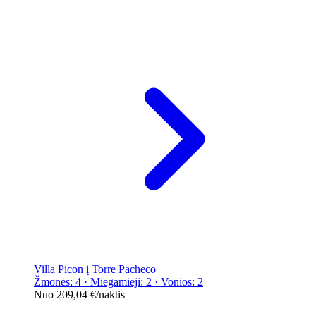
Villa Picon į Torre Pacheco
Žmonės: 4 · Miegamieji: 2 · Vonios: 2
Nuo
209,04 €
/naktis