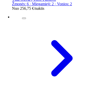
Žmonės: 6 · Miegamieji: 2 · Vonios: 2
Nuo
256,75 €
/naktis