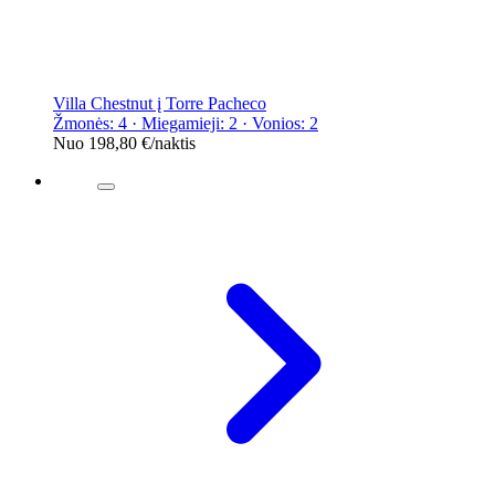
Villa Chestnut į Torre Pacheco
Žmonės: 4 · Miegamieji: 2 · Vonios: 2
Nuo
198,80 €
/naktis