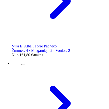
Villa El Alba į Torre Pacheco
Žmonės: 4 · Miegamieji: 2 · Vonios: 2
Nuo
161,80 €
/naktis