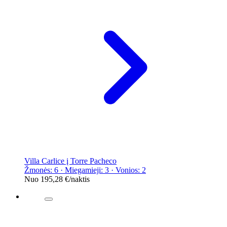
Villa Carlice į Torre Pacheco
Žmonės: 6 · Miegamieji: 3 · Vonios: 2
Nuo
195,28 €
/naktis