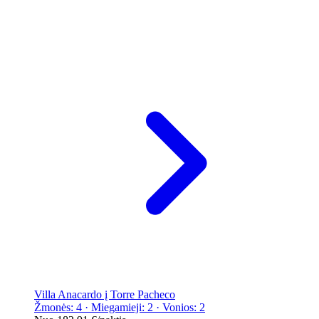
Villa Anacardo į Torre Pacheco
Žmonės: 4 · Miegamieji: 2 · Vonios: 2