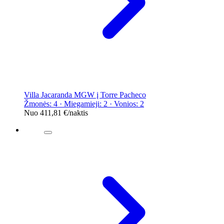
Villa Jacaranda MGW į Torre Pacheco
Žmonės: 4 · Miegamieji: 2 · Vonios: 2
Nuo
411,81 €
/naktis