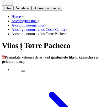
Filtrai
Žemėlapis
Ordenar por: precio
Home
>
Nuosavybės tipai
>
Atostogų nuoma vilos
>
Atostogų nuoma vilos Costa Calida
>
Atostogų nuoma vilos Torre Pacheco
Vilos į Torre Pacheco
Pasirinkite kelionės datas, kad
gautumėte tikslų kainodarą ir
prieinamumą.