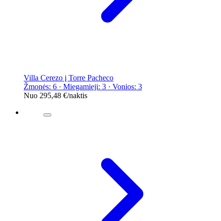
Villa Cerezo į Torre Pacheco
Žmonės: 6 · Miegamieji: 3 · Vonios: 3
Nuo
295,48 €
/naktis