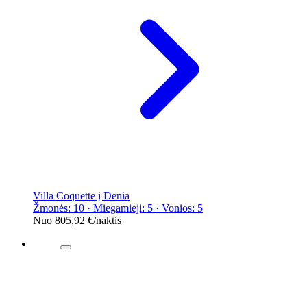
Villa Coquette į Denia
Žmonės: 10 · Miegamieji: 5 · Vonios: 5
Nuo
805,92 €
/naktis