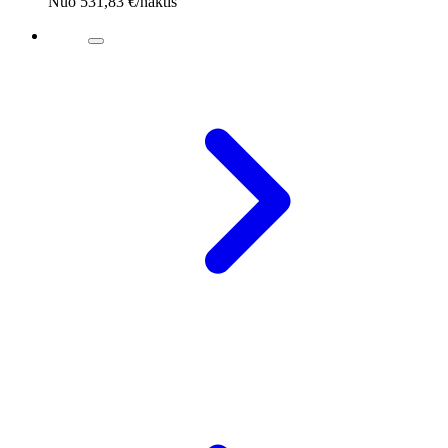
Nuo
531,83 €
/naktis