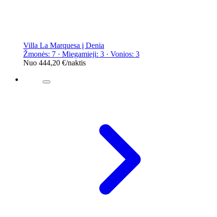
Villa La Marquesa į Denia
Žmonės: 7 · Miegamieji: 3 · Vonios: 3
Nuo
444,20 €
/naktis