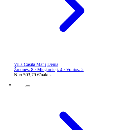
Villa Casita Mar į Denia
Žmonės: 8 · Miegamieji: 4 · Vonios: 2
Nuo
503,79 €
/naktis