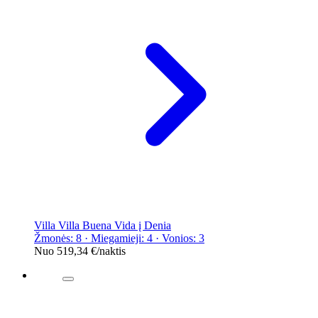
Villa Villa Buena Vida į Denia
Žmonės: 8 · Miegamieji: 4 · Vonios: 3
Nuo
519,34 €
/naktis