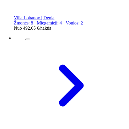
Villa Lobanov į Denia
Žmonės: 8 · Miegamieji: 4 · Vonios: 2
Nuo
492,65 €
/naktis