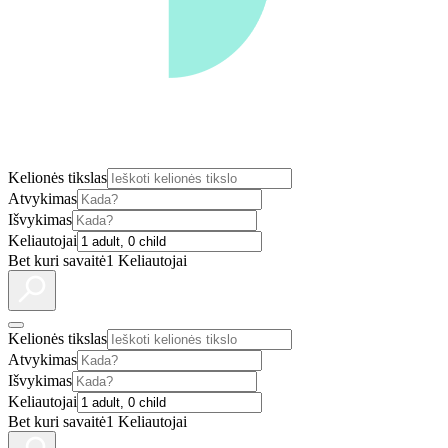
Kelionės tikslas
Atvykimas
Išvykimas
Keliautojai
Bet kuri savaitė
1 Keliautojai
Kelionės tikslas
Atvykimas
Išvykimas
Keliautojai
Bet kuri savaitė
1 Keliautojai