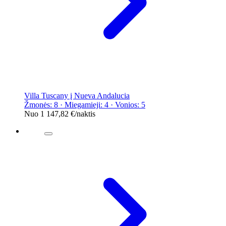
Villa Tuscany į Nueva Andalucia
Žmonės: 8 · Miegamieji: 4 · Vonios: 5
Nuo
1 147,82 €
/naktis