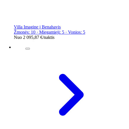
Villa Imagine į Benahavis
Žmonės: 10 · Miegamieji: 5 · Vonios: 5
Nuo
2 095,87 €
/naktis