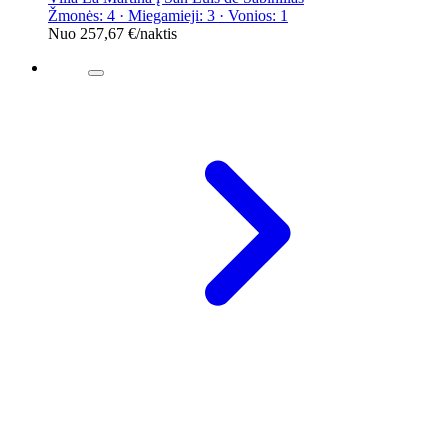
Žmonės: 4 · Miegamieji: 3 · Vonios: 1
Nuo
257,67 €
/naktis