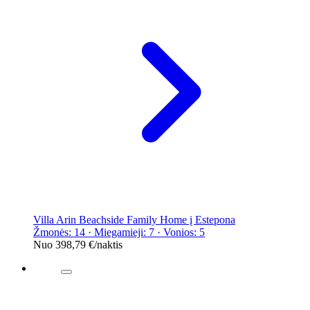
Villa Arin Beachside Family Home į Estepona
Žmonės: 14 · Miegamieji: 7 · Vonios: 5
Nuo
398,79 €
/naktis