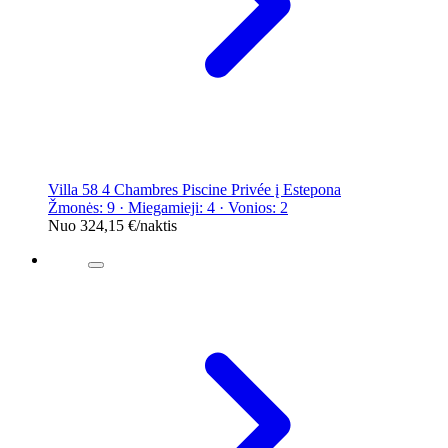
Villa 58 4 Chambres Piscine Privée į Estepona
Žmonės: 9 · Miegamieji: 4 · Vonios: 2
Nuo
324,15 €
/naktis