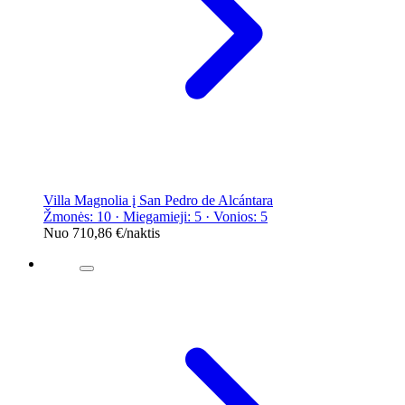
Villa Magnolia į San Pedro de Alcántara
Žmonės: 10 · Miegamieji: 5 · Vonios: 5
Nuo
710,86 €
/naktis