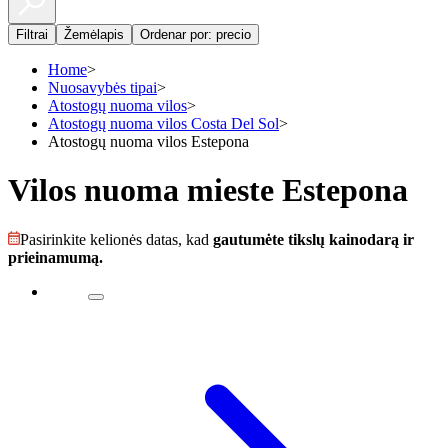
Filtrai
Žemėlapis
Ordenar por: precio
Home
>
Nuosavybės tipai
>
Atostogų nuoma vilos
>
Atostogų nuoma vilos Costa Del Sol
>
Atostogų nuoma vilos Estepona
Vilos nuoma mieste Estepona
Pasirinkite kelionės datas, kad
gautumėte tikslų kainodarą ir
prieinamumą.