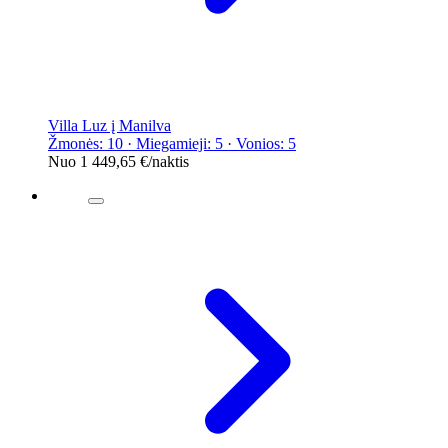
Villa Luz į Manilva
Žmonės: 10 · Miegamieji: 5 · Vonios: 5
Nuo
1 449,65 €
/naktis