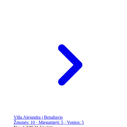
Villa Alejandra į Benahavis
Žmonės: 10 · Miegamieji: 5 · Vonios: 5