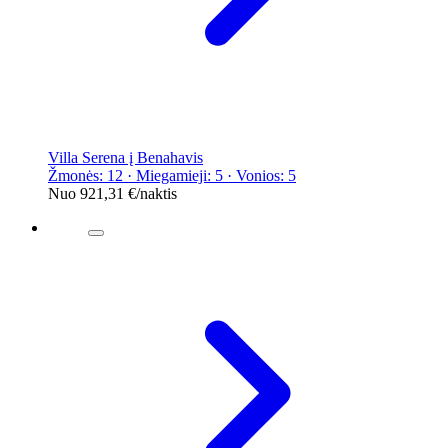
Villa Serena į Benahavis
Žmonės: 12 · Miegamieji: 5 · Vonios: 5
Nuo
921,31 €
/naktis