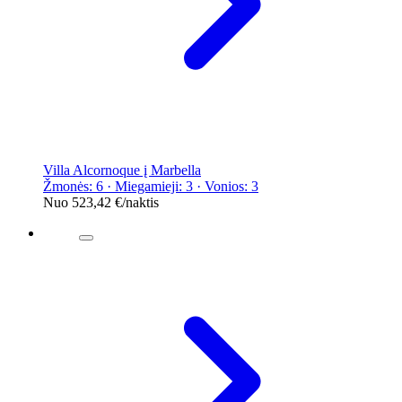
Villa Alcornoque į Marbella
Žmonės: 6 · Miegamieji: 3 · Vonios: 3
Nuo
523,42 €
/naktis