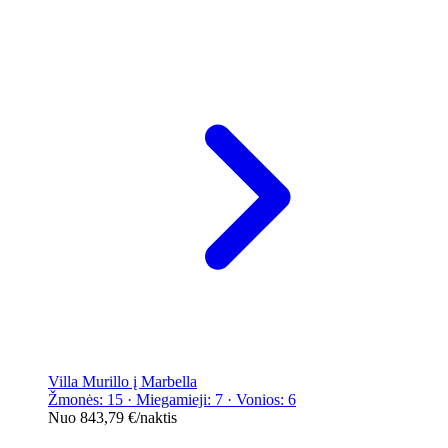
Villa Murillo į Marbella
Žmonės: 15 · Miegamieji: 7 · Vonios: 6
Nuo
843,79 €
/naktis