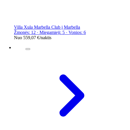
Villa Xula Marbella Club į Marbella
Žmonės: 12 · Miegamieji: 5 · Vonios: 6
Nuo
559,07 €
/naktis