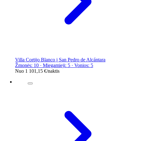
Villa Cortijo Blanco į San Pedro de Alcántara
Žmonės: 10 · Miegamieji: 5 · Vonios: 5
Nuo
1 101,15 €
/naktis