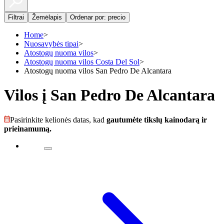
Filtrai
Žemėlapis
Ordenar por: precio
Home
>
Nuosavybės tipai
>
Atostogų nuoma vilos
>
Atostogų nuoma vilos Costa Del Sol
>
Atostogų nuoma vilos San Pedro De Alcantara
Vilos į San Pedro De Alcantara
Pasirinkite kelionės datas, kad
gautumėte tikslų kainodarą ir
prieinamumą.