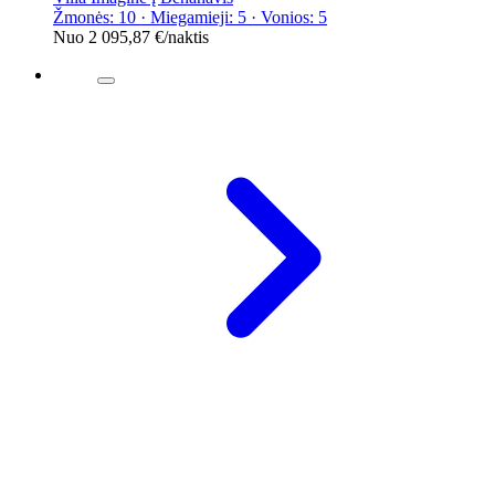
Žmonės: 10 · Miegamieji: 5 · Vonios: 5
Nuo
2 095,87 €
/naktis