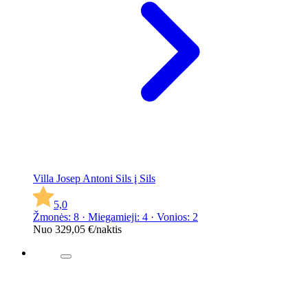
Villa Josep Antoni Sils į Sils
5,0
Žmonės: 8 · Miegamieji: 4 · Vonios: 2
Nuo
329,05 €
/naktis