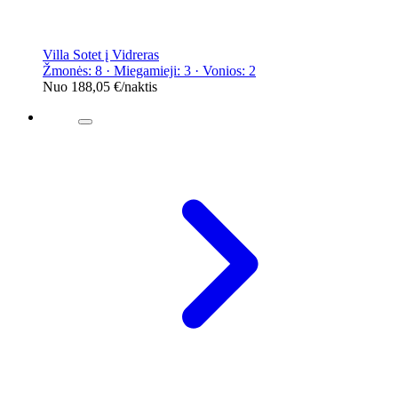
Villa Sotet į Vidreras
Žmonės: 8 · Miegamieji: 3 · Vonios: 2
Nuo
188,05 €
/naktis