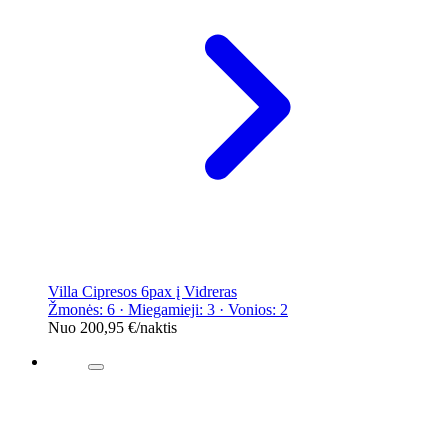
Villa Cipresos 6pax į Vidreras
Žmonės: 6 · Miegamieji: 3 · Vonios: 2
Nuo
200,95 €
/naktis