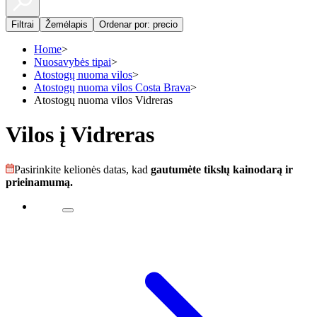
Filtrai
Žemėlapis
Ordenar por: precio
Home
>
Nuosavybės tipai
>
Atostogų nuoma vilos
>
Atostogų nuoma vilos Costa Brava
>
Atostogų nuoma vilos Vidreras
Vilos į Vidreras
Pasirinkite kelionės datas, kad
gautumėte tikslų kainodarą ir
prieinamumą.