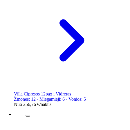
Villa Cipresos 12pax į Vidreras
Žmonės: 12 · Miegamieji: 6 · Vonios: 5
Nuo
256,76 €
/naktis