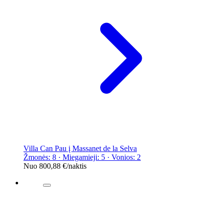
Villa Can Pau į Massanet de la Selva
Žmonės: 8 · Miegamieji: 5 · Vonios: 2
Nuo
800,88 €
/naktis