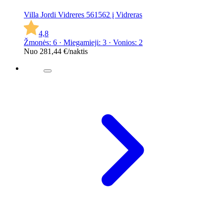
Villa Jordi Vidreres 561562 į Vidreras
4,8
Žmonės: 6 · Miegamieji: 3 · Vonios: 2
Nuo
281,44 €
/naktis