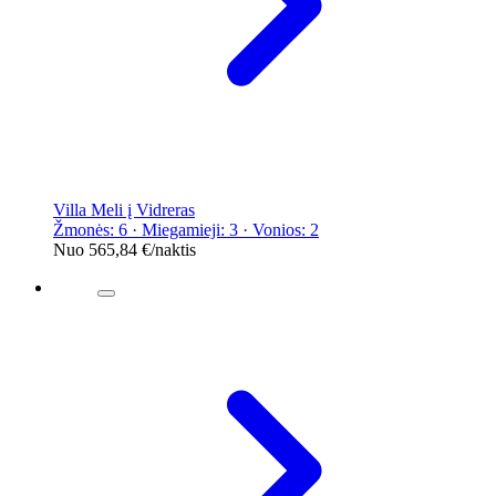
Villa Meli į Vidreras
Žmonės: 6 · Miegamieji: 3 · Vonios: 2
Nuo
565,84 €
/naktis