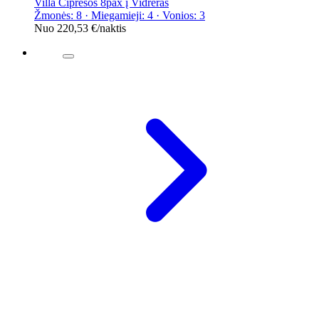
Villa Cipresos 8pax į Vidreras
Žmonės: 8 · Miegamieji: 4 · Vonios: 3
Nuo
220,53 €
/naktis