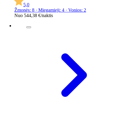
5,0
Žmonės: 8 · Miegamieji: 4 · Vonios: 2
Nuo
544,38 €
/naktis