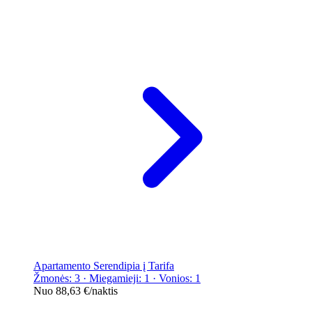
Apartamento Serendipia į Tarifa
Žmonės: 3 · Miegamieji: 1 · Vonios: 1
Nuo
88,63 €
/naktis