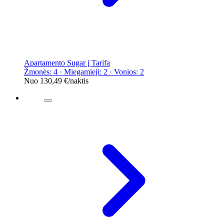
Apartamento Sugar į Tarifa
Žmonės: 4 · Miegamieji: 2 · Vonios: 2
Nuo
130,49 €
/naktis