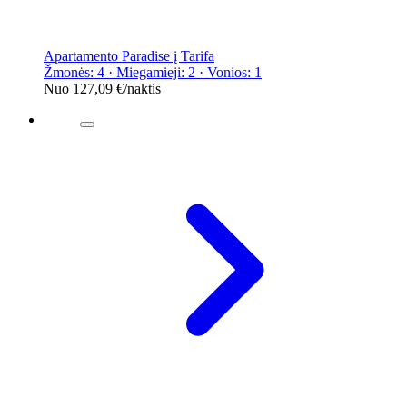
Apartamento Paradise į Tarifa
Žmonės: 4 · Miegamieji: 2 · Vonios: 1
Nuo
127,09 €
/naktis