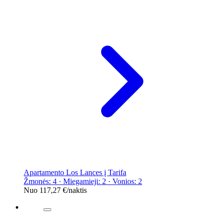
Apartamento Los Lances į Tarifa
Žmonės: 4 · Miegamieji: 2 · Vonios: 2
Nuo
117,27 €
/naktis