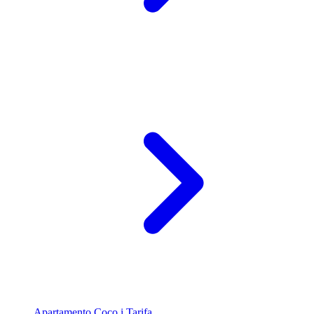
Apartamento Coco į Tarifa