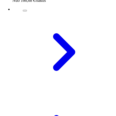
Nuo
166,68 €
/naktis