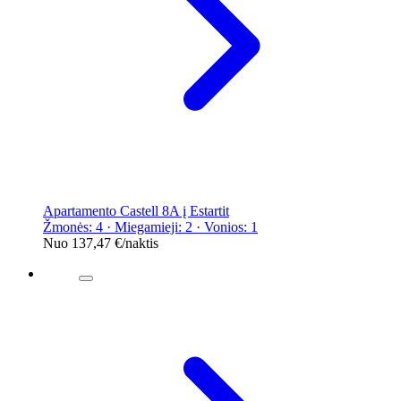
Apartamento Castell 8A į Estartit
Žmonės: 4 · Miegamieji: 2 · Vonios: 1
Nuo
137,47 €
/naktis