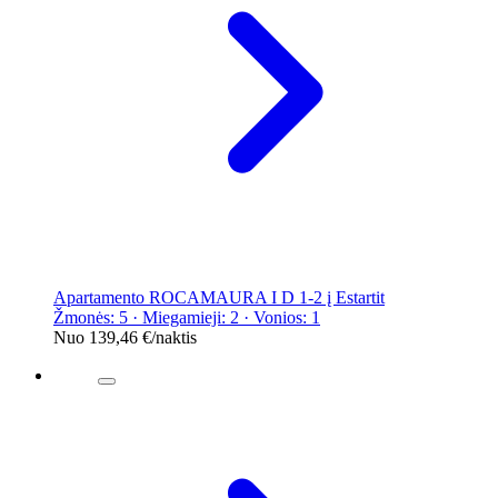
Apartamento ROCAMAURA I D 1-2 į Estartit
Žmonės: 5 · Miegamieji: 2 · Vonios: 1
Nuo
139,46 €
/naktis