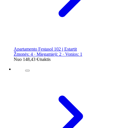
Apartamento Festasol 102 į Estartit
Žmonės: 4 · Miegamieji: 2 · Vonios: 1
Nuo
148,43 €
/naktis