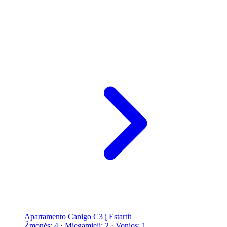
Apartamento Canigo C3 į Estartit
Žmonės: 4 · Miegamieji: 2 · Vonios: 1