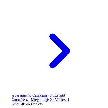
Apartamento Catalonia 48 į Estartit
Žmonės: 4 · Miegamieji: 2 · Vonios: 1
Nuo
148,46 €
/naktis