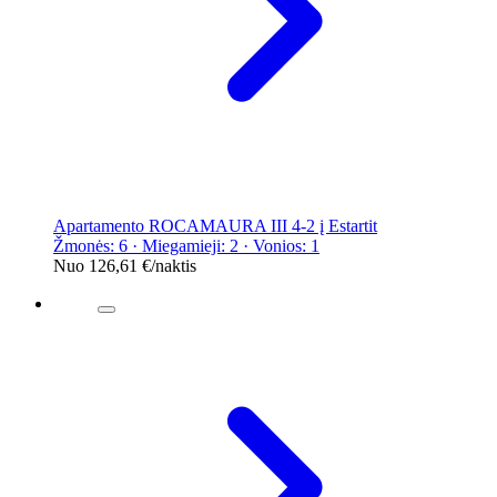
Apartamento ROCAMAURA III 4-2 į Estartit
Žmonės: 6 · Miegamieji: 2 · Vonios: 1
Nuo
126,61 €
/naktis