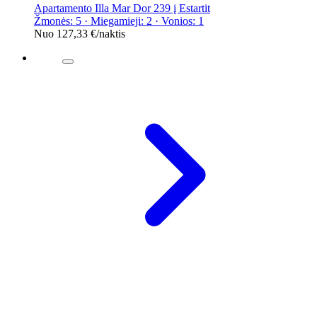
Apartamento Illa Mar Dor 239 į Estartit
Žmonės: 5 · Miegamieji: 2 · Vonios: 1
Nuo
127,33 €
/naktis