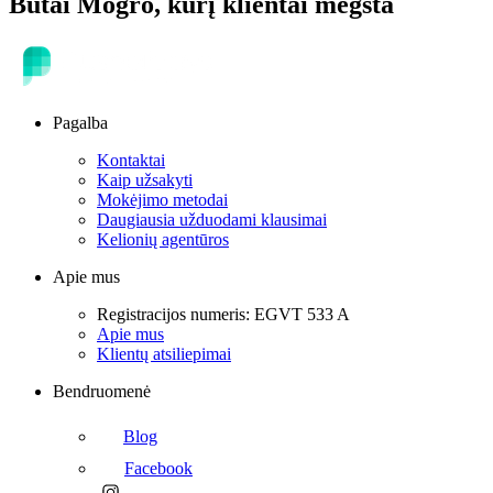
Butai
Mogro
, kurį klientai mėgsta
Pagalba
Kontaktai
Kaip užsakyti
Mokėjimo metodai
Daugiausia užduodami klausimai
Kelionių agentūros
Apie mus
Registracijos numeris: EGVT 533 A
Apie mus
Klientų atsiliepimai
Bendruomenė
Blog
Facebook