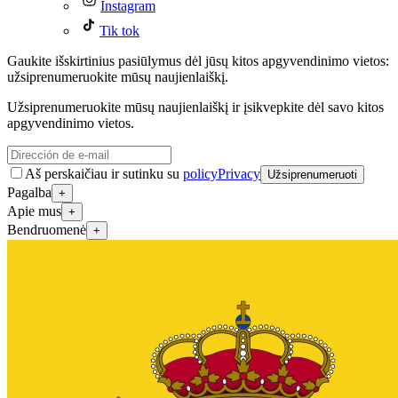
Instagram
Tik tok
Gaukite išskirtinius pasiūlymus dėl jūsų kitos apgyvendinimo vietos:
užsiprenumeruokite mūsų naujienlaiškį.
Užsiprenumeruokite mūsų naujienlaiškį ir įsikvepkite dėl savo kitos
apgyvendinimo vietos.
Aš perskaičiau ir sutinku su
policyPrivacy
Užsiprenumeruoti
Pagalba
+
Apie mus
+
Bendruomenė
+