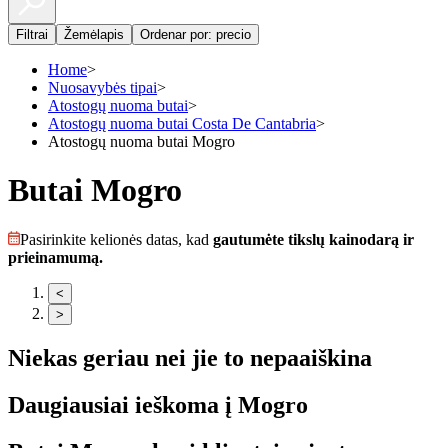
Filtrai
Žemėlapis
Ordenar por: precio
Home
>
Nuosavybės tipai
>
Atostogų nuoma butai
>
Atostogų nuoma butai Costa De Cantabria
>
Atostogų nuoma butai Mogro
Butai Mogro
Pasirinkite kelionės datas, kad
gautumėte tikslų kainodarą ir
prieinamumą.
<
>
Niekas geriau nei jie to nepaaiškina
Daugiausiai ieškoma į
Mogro