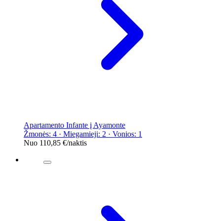
Apartamento Infante į Ayamonte
Žmonės: 4 · Miegamieji: 2 · Vonios: 1
Nuo
110,85 €
/naktis