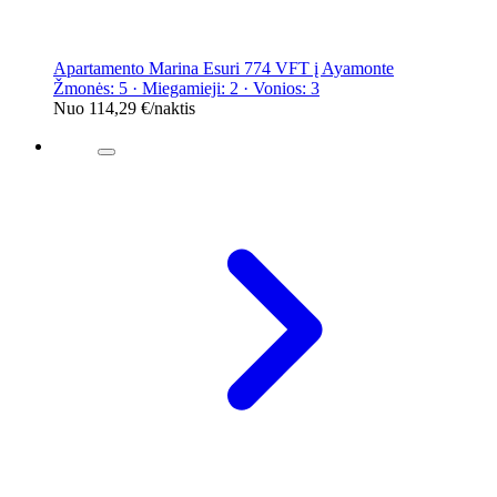
Apartamento Marina Esuri 774 VFT į Ayamonte
Žmonės: 5 · Miegamieji: 2 · Vonios: 3
Nuo
114,29 €
/naktis