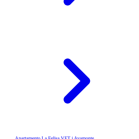
Apartamento La Felisa VFT į Ayamonte