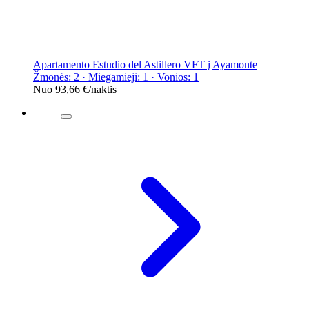
Apartamento Estudio del Astillero VFT į Ayamonte
Žmonės: 2 · Miegamieji: 1 · Vonios: 1
Nuo
93,66 €
/naktis