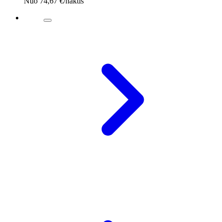
Nuo
74,67 €
/naktis