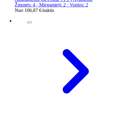
Žmonės: 4 · Miegamieji: 2 · Vonios: 2
Nuo
106,87 €
/naktis