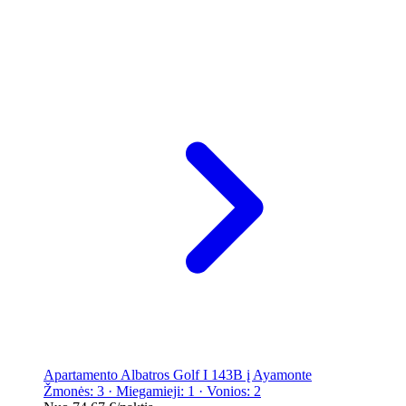
Apartamento Albatros Golf I 143B į Ayamonte
Žmonės: 3 · Miegamieji: 1 · Vonios: 2