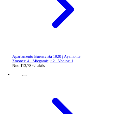
Apartamento Buenavista 1920 į Ayamonte
Žmonės: 4 · Miegamieji: 2 · Vonios: 1
Nuo
113,78 €
/naktis